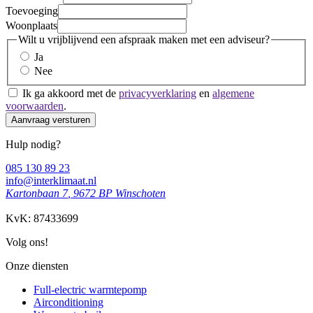
Toevoeging
Woonplaats
Wilt u vrijblijvend een afspraak maken met een adviseur?
Ja
Nee
Ik ga akkoord met de
privacyverklaring
en
algemene
voorwaarden
.
Aanvraag versturen
Hulp nodig?
085 130 89 23
info@interklimaat.nl
Kartonbaan 7
,
9672 BP
Winschoten
KvK: 87433699
Volg ons!
Onze diensten
Full-electric warmtepomp
Airconditioning